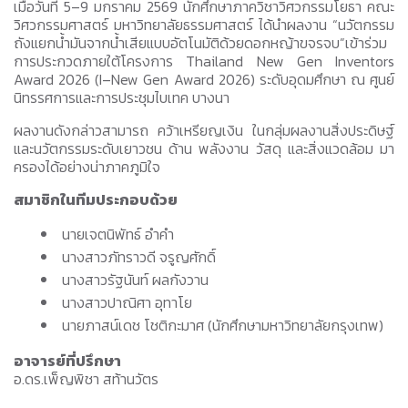
เมื่อวันที่ 5–9 มกราคม 2569 นักศึกษาภาควิชาวิศวกรรมโยธา คณะ
วิศวกรรมศาสตร์ มหาวิทยาลัยธรรมศาสตร์ ได้นำผลงาน “นวัตกรรม
ถังแยกน้ำมันจากน้ำเสียแบบอัตโนมัติด้วยดอกหญ้าขจรจบ”เข้าร่วม
การประกวดภายใต้โครงการ Thailand New Gen Inventors
Award 2026 (I–New Gen Award 2026) ระดับอุดมศึกษา ณ ศูนย์
นิทรรศการและการประชุมไบเทค บางนา
ผลงานดังกล่าวสามารถ คว้าเหรียญเงิน ในกลุ่มผลงานสิ่งประดิษฐ์
และนวัตกรรมระดับเยาวชน ด้าน พลังงาน วัสดุ และสิ่งแวดล้อม มา
ครองได้อย่างน่าภาคภูมิใจ
สมาชิกในทีมประกอบด้วย
นายเจตนิพัทธ์ อําคํา
นางสาวภัทราวดี จรูญศักดิ์
นางสาวรัฐนันท์ ผลกังวาน
นางสาวปาณิศา อุทาโย
นายภาสน์เดช โชติกะมาศ (นักศึกษามหาวิทยาลัยกรุงเทพ)
อาจารย์ที่ปรึกษา
อ.ดร.เพ็ญพิชา สท้านวัตร